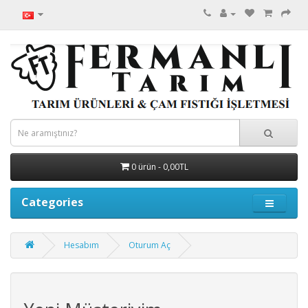
0 ürün - 0,00TL
Categories
Hesabım
Oturum Aç